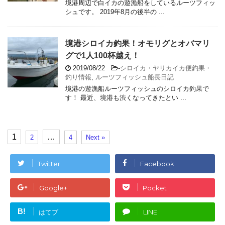
境港周辺で白イカの遊漁船をしているルーツフィッ
シュです。 2019年8月の後半の ...
境港シロイカ釣果！オモリグとオバマリ
グで1人100杯越え！
2019/08/22
-
シロイカ・ヤリカイカ便釣果・
釣り情報
,
ルーツフィッシュ船長日記
境港の遊漁船ルーツフィッシュのシロイカ釣果で
す！ 最近、境港も渋くなってきたとい ...
1
…
2
4
Next »
Twitter
Facebook
Google+
Pocket
B!
はてブ
LINE