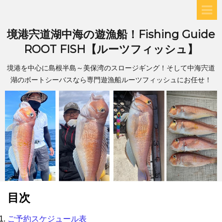
境港宍道湖中海の遊漁船！Fishing Guide
ROOT FISH【ルーツフィッシュ】
境港を中心に島根半島～美保湾のスロージギング！そして中海宍道
湖のボートシーバスなら専門遊漁船ルーツフィッシュにお任せ！
目次
ご予約スケジュール表