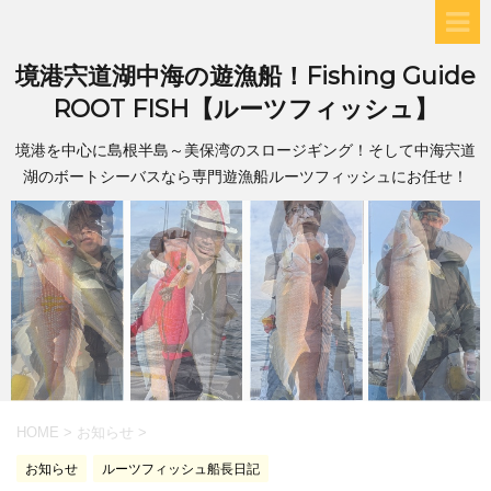
境港宍道湖中海の遊漁船！Fishing Guide
ROOT FISH【ルーツフィッシュ】
境港を中心に島根半島～美保湾のスロージギング！そして中海宍道
湖のボートシーバスなら専門遊漁船ルーツフィッシュにお任せ！
HOME
>
お知らせ
>
お知らせ
ルーツフィッシュ船長日記