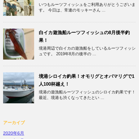
いつもルーツフィッシュをご利用ありがとうございま
す。 今日は、常連のモッキーさん ...
白イカ遊漁船ルーツフィッシュの8月後半釣
果！
境港周辺で白イカの遊漁船をしているルーツフィッシ
ュです。 2019年8月の後半の ...
境港シロイカ釣果！オモリグとオバマリグで1
人100杯越え！
境港の遊漁船ルーツフィッシュのシロイカ釣果です！
最近、境港も渋くなってきたとい ...
アーカイブ
2020年6月