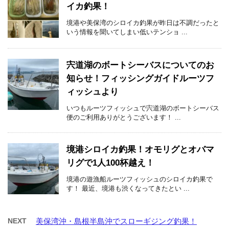
イカ釣果！
境港や美保湾のシロイカ釣果が昨日は不調だったと
いう情報を聞いてしまい低いテンショ ...
宍道湖のボートシーバスについてのお
知らせ！フィッシングガイドルーツフ
ィッシュより
いつもルーツフィッシュで宍道湖のボートシーバス
便のご利用ありがとうございます！ ...
境港シロイカ釣果！オモリグとオバマ
リグで1人100杯越え！
境港の遊漁船ルーツフィッシュのシロイカ釣果で
す！ 最近、境港も渋くなってきたとい ...
NEXT
美保湾沖・島根半島沖でスローギジング釣果！