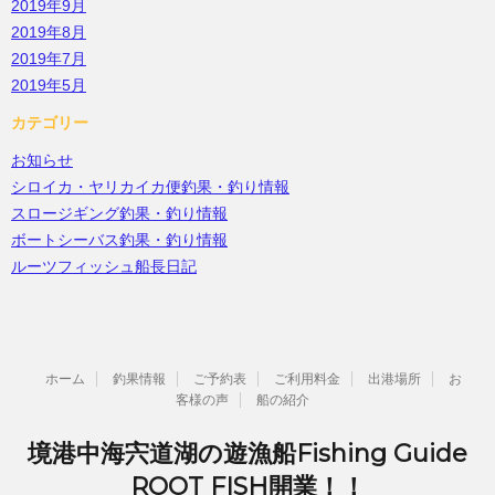
2019年9月
2019年8月
2019年7月
2019年5月
カテゴリー
お知らせ
シロイカ・ヤリカイカ便釣果・釣り情報
スロージギング釣果・釣り情報
ボートシーバス釣果・釣り情報
ルーツフィッシュ船長日記
ホーム
釣果情報
ご予約表
ご利用料金
出港場所
お
客様の声
船の紹介
境港中海宍道湖の遊漁船Fishing Guide
ROOT FISH開業！！